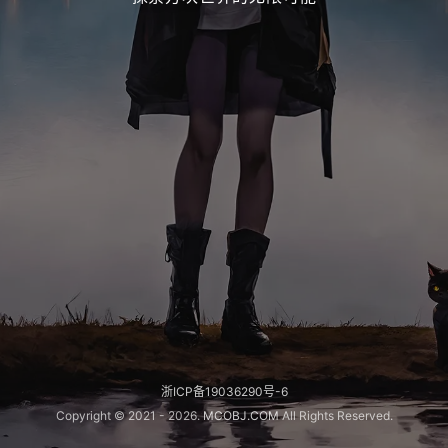
浙ICP备19036290号-6
Copyright © 2021 -
2026
.
MCOBJ.COM
All Rights Reserved.